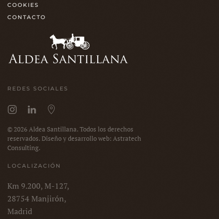
COOKIES
CONTACTO
REDES SOCIALES
©
2026
Aldea Santillana. Todos los derechos
reservados. Diseño y desarrollo web: Astratech
Consulting.
LOCALIZACIÓN
Km 9.200, M-127,
28754 Manjirón,
Madrid